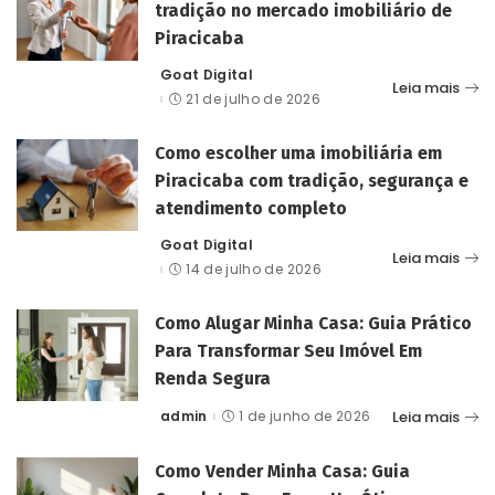
tradição no mercado imobiliário de
Piracicaba
Goat Digital
Posted
Leia mais
by
21 de julho de 2026
Como escolher uma imobiliária em
Piracicaba com tradição, segurança e
atendimento completo
Goat Digital
Posted
Leia mais
by
14 de julho de 2026
Como Alugar Minha Casa: Guia Prático
Para Transformar Seu Imóvel Em
Renda Segura
Leia mais
admin
1 de junho de 2026
Posted
by
Como Vender Minha Casa: Guia