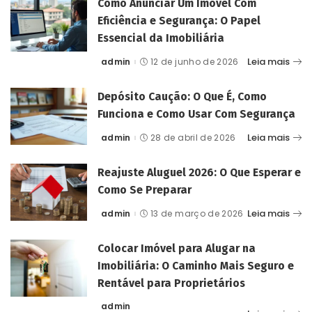
Como Anunciar Um Imóvel Com
Eficiência e Segurança: O Papel
Essencial da Imobiliária
Leia mais
admin
12 de junho de 2026
Posted
by
Depósito Caução: O Que É, Como
Funciona e Como Usar Com Segurança
Leia mais
admin
28 de abril de 2026
Posted
by
Reajuste Aluguel 2026: O Que Esperar e
Como Se Preparar
Leia mais
admin
13 de março de 2026
Posted
by
Colocar Imóvel para Alugar na
Imobiliária: O Caminho Mais Seguro e
Rentável para Proprietários
admin
Posted