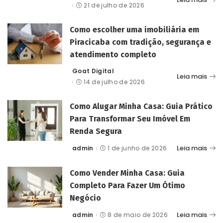
by
21 de julho de 2026
Como escolher uma imobiliária em
Piracicaba com tradição, segurança e
atendimento completo
Goat Digital
Posted
Leia mais
by
14 de julho de 2026
Como Alugar Minha Casa: Guia Prático
Para Transformar Seu Imóvel Em
Renda Segura
Leia mais
admin
1 de junho de 2026
Posted
by
Como Vender Minha Casa: Guia
Completo Para Fazer Um Ótimo
Negócio
Leia mais
admin
8 de maio de 2026
Posted
by