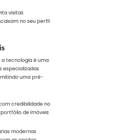
ta visitas
caixam no seu perfil
is
, a tecnologia é uma
as especializadas
ermitindo uma pré-
 com credibilidade no
portfólio de imóveis
árias modernas
s com as opções