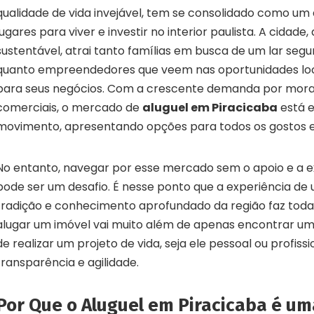
qualidade de vida invejável, tem se consolidado como um
lugares para viver e investir no interior paulista. A cidad
sustentável, atrai tanto famílias em busca de um lar seg
quanto empreendedores que veem nas oportunidades loca
para seus negócios. Com a crescente demanda por mora
comerciais, o mercado de
aluguel em Piracicaba
está 
movimento, apresentando opções para todos os gostos e
No entanto, navegar por esse mercado sem o apoio e a 
pode ser um desafio. É nesse ponto que a experiência de 
tradição e conhecimento aprofundado da região faz toda a
alugar um imóvel vai muito além de apenas encontrar um
de realizar um projeto de vida, seja ele pessoal ou profiss
transparência e agilidade.
Por Que o Aluguel em Piracicaba é um