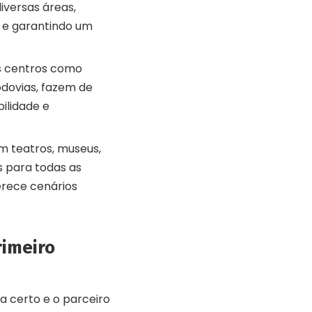
iversas áreas,
e garantindo um
s centros como
odovias, fazem de
ilidade e
m teatros, museus,
s para todas as
erece cenários
rimeiro
 certo e o parceiro