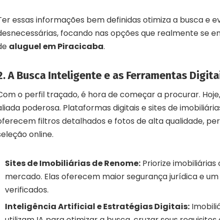
Ter essas informações bem definidas otimiza a busca e evi
desnecessárias, focando nas opções que realmente se en
de
aluguel em Piracicaba
.
2. A Busca Inteligente e as Ferramentas Digita
Com o perfil traçado, é hora de começar a procurar. Hoje
aliada poderosa. Plataformas digitais e sites de imobiliári
oferecem filtros detalhados e fotos de alta qualidade, p
seleção online.
Sites de Imobiliárias de Renome:
Priorize imobiliárias
mercado. Elas oferecem maior segurança jurídica e um 
verificados.
Inteligência Artificial e Estratégias Digitais:
Imobili
utilizam IA para otimizar a busca, cruzar seus requisito