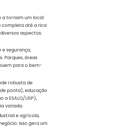
e a tornam um local
a completa até a rica
 diversos aspectos.
e e segurança,
s. Parques, áreas
tribuem para o bem-
ede robusta de
as de ponta), educação
mo a ESALQ/USP),
a variada.
strial e agrícola,
egócio. Isso gera um