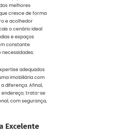
 dos melhores
e, que cresce de forma
uro e acolhedor
is o cenário ideal
dias e espaços
em constante
 necessidades.
expertise adequados
uma imobiliária com
 diferença. Afinal,
 endereço; trata-se
ional, com segurança,
a Excelente