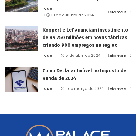
admin
Posted
Leia mais
by
18 de outubro de 2024
Koppert e Lef anunciam investimento
de R$ 750 milhões em novas fábricas,
criando 900 empregos na região
Leia mais
admin
5 de abril de 2024
Posted
by
Como Declarar Imóvel no Imposto de
Renda de 2024
Leia mais
admin
1 de março de 2024
Posted
by