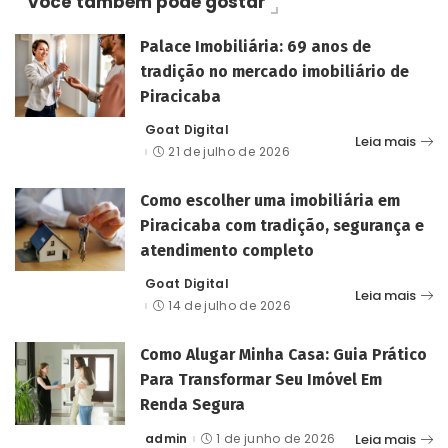
Você também pode gostar
Palace Imobiliária: 69 anos de
tradição no mercado imobiliário de
Piracicaba
Goat Digital
Posted
Leia mais
by
21 de julho de 2026
Como escolher uma imobiliária em
Piracicaba com tradição, segurança e
atendimento completo
Goat Digital
Posted
Leia mais
by
14 de julho de 2026
Como Alugar Minha Casa: Guia Prático
Para Transformar Seu Imóvel Em
Renda Segura
Leia mais
admin
1 de junho de 2026
Posted